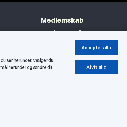
Medlemskab
Fordele som medlem
Kontingent
Accepter alle
Forstå dit medlemskab
, du ser herunder. Vælger du
Pressekort
Afvis alle
ormål herunder og ændre dit
Bliv medlem
Privatlivspolitik