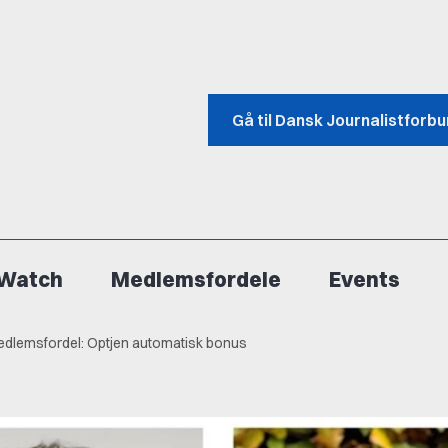
Gå til Dansk Journalistforb
Watch
Medlemsfordele
Events
edlemsfordel: Optjen automatisk bonus