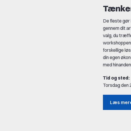
Tænker
De fleste gør 
gennem dit ar
valg, du træff
workshoppen se
forskellige lø
din egen økono
med hinanden
Tid og sted:
Torsdag den 27
Læs mere