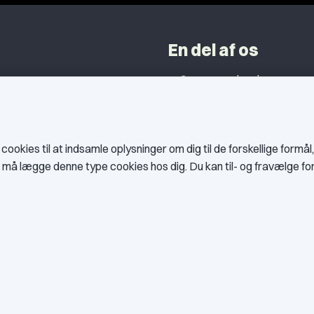
En del af os
Grupper og kredse
h
Studentergrupper
ancer
Fagligt aktive
okies til at indsamle oplysninger om dig til de forskellige formål
litik
es må lægge denne type cookies hos dig. Du kan til- og fravælge f
er