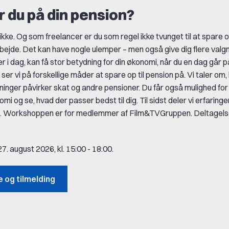
 du på din pension?
ikke. Og som freelancer er du som regel ikke tvunget til at spare o
bejde.
Det kan have nogle ulemper – men også give dig flere valg
er i dag, kan få stor betydning for din økonomi, når du en dag går 
r vi på forskellige måder at spare op til pension på. Vi taler om
sninger påvirker skat og andre pensioner.
Du får også mulighed for
mi og se, hvad der passer bedst til dig. Til sidst deler vi erfaring
.
Workshoppen er for medlemmer af Film&TVGruppen. Deltagelse 
. august 2026, kl. 15:00 - 18:00.
 og tilmelding