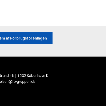
lem af Forbrugsforeningen
rand 46 | 1202 København K
elsen@ftvgruppen.dk