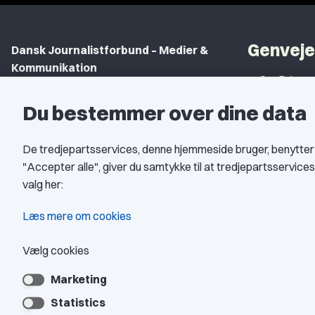
Genveje
Dansk Journalistforbund – Medier &
Kommunikation
Om DJ
Gammel Strand 46
DJ in Englis
Du bestemmer over dine data
1202 København K
Find Freel
CVR nr.: 59783718
De tredjepartsservices, denne hjemmeside bruger, benytter co
Privatlivspo
EAN nr.: 5790002490071
"Accepter alle", giver du samtykke til at tredjepartsservic
Åbningstid
valg her:
Kontakt DJ
Book samtale
Læs mere om cookies
Vælg cookies
Marketing
Statistics