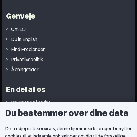
Genveje
Om DJ
DJ in English
Find Freelancer
Privatlivspolitik
Åbningstider
En del af os
Grupper og kredse
Du bestemmer over dine data
Studentergrupper
Fagligt aktive
De tredjepartsservices, denne hjemmeside bruger, benytter
cookies til at indsamle oplysninger om dig til de forskellige