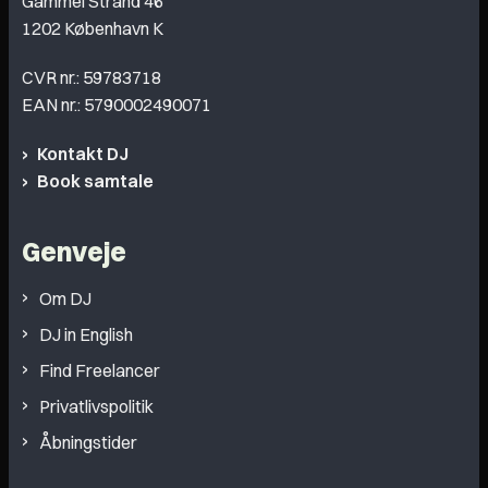
Gammel Strand 46
1202 København K
CVR nr.: 59783718
EAN nr.: 5790002490071
Kontakt DJ
Book samtale
Genveje
Om DJ
DJ in English
Find Freelancer
Privatlivspolitik
Åbningstider