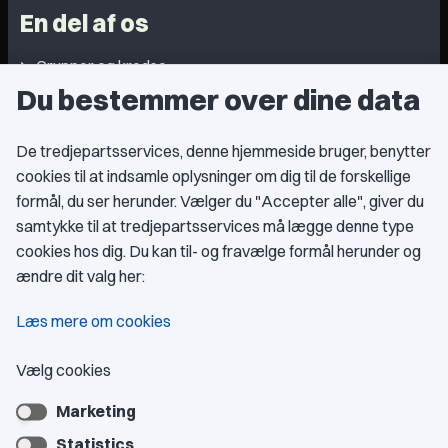
En del af os
Grupper og kredse
Du bestemmer over dine data
Studentergrupper
Fagligt aktive
De tredjepartsservices, denne hjemmeside bruger, benytter
cookies til at indsamle oplysninger om dig til de forskellige
Medlemskab
formål, du ser herunder. Vælger du "Accepter alle", giver du
samtykke til at tredjepartsservices må lægge denne type
Fordele som medlem
cookies hos dig. Du kan til- og fravælge formål herunder og
Kontingent
ændre dit valg her:
Forstå dit medlemskab
Læs mere om cookies
Pressekort
Vælg cookies
Marketing
Bliv medlem
Statistics