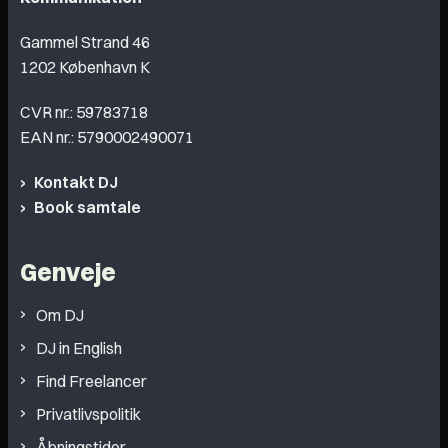
Gammel Strand 46
1202 København K
CVR nr.: 59783718
EAN nr.: 5790002490071
Kontakt DJ
Book samtale
Genveje
Om DJ
DJ in English
Find Freelancer
Privatlivspolitik
Åbningstider