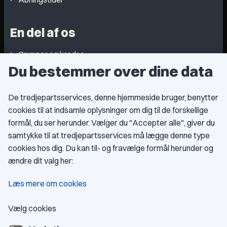
En del af os
Grupper og kredse
Du bestemmer over dine data
Studentergrupper
Fagligt aktive
De tredjepartsservices, denne hjemmeside bruger, benytter
cookies til at indsamle oplysninger om dig til de forskellige
Medlemskab
formål, du ser herunder. Vælger du "Accepter alle", giver du
samtykke til at tredjepartsservices må lægge denne type
Fordele som medlem
cookies hos dig. Du kan til- og fravælge formål herunder og
Kontingent
ændre dit valg her:
Forstå dit medlemskab
Læs mere om cookies
Pressekort
Vælg cookies